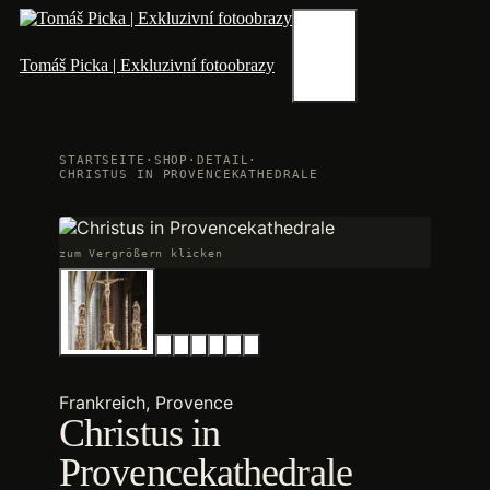
Zum
Inhalt
springen
Menü
Tomáš Picka | Exkluzivní fotoobrazy
STARTSEITE
·
SHOP
·
DETAIL
·
CHRISTUS IN PROVENCEKATHEDRALE
zum Vergrößern klicken
Frankreich, Provence
Christus in
Provencekathedrale