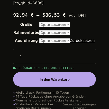
[cs_gb id=6608]
Preisspanne:
92,94
€
–
586,53
€
vč. DPH
2.250,00 €
Größe
bis
14.200,00 €
Rahmenfarbe
Ausführung
Zurücksetzen
VERFÜGBAR (19 STK. AUS EDITION)
In den Warenkorb
✓
Atelierdruck, Fertigung in 10 Tagen
✓
14 Tage Rückgabe ohne Angabe von Gründen
✓
Nummeriert und auf der Rückseite signiert
✓
Kostenloser Versand bei
Versandbedingungen
größeren Bestellungen
anzeigen