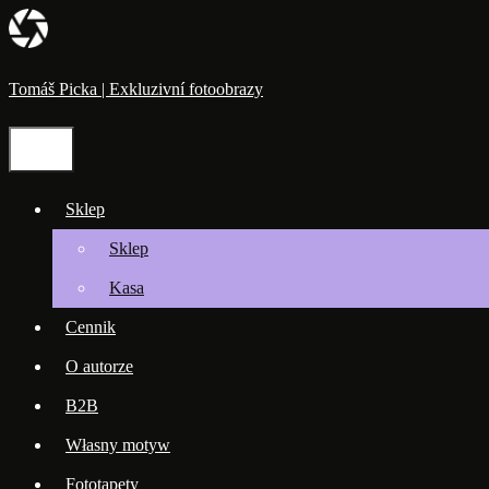
Przejdź
do
treści
Tomáš Picka | Exkluzivní fotoobrazy
Menu
Sklep
Sklep
Kasa
Cennik
O autorze
B2B
Własny motyw
Fototapety