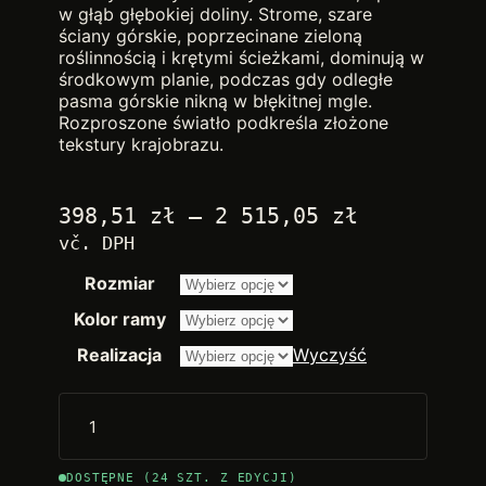
w głąb głębokiej doliny. Strome, szare
ściany górskie, poprzecinane zieloną
roślinnością i krętymi ścieżkami, dominują w
środkowym planie, podczas gdy odległe
pasma górskie nikną w błękitnej mgle.
Rozproszone światło podkreśla złożone
tekstury krajobrazu.
Zakres
398,51
zł
–
2 515,05
zł
cen:
vč. DPH
od
Rozmiar
2.250,00 
do
Kolor ramy
14.200,00
Realizacja
Wyczyść
DOSTĘPNE (24 SZT. Z EDYCJI)