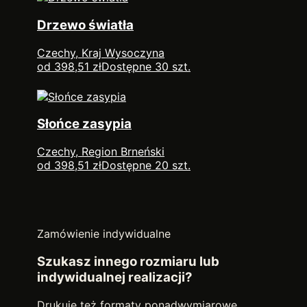
Drzewo światła
Czechy, Kraj Wysoczyna
od 398,51 zł
Dostępne 30 szt.
Słońce zasypia
Czechy, Region Brneński
od 398,51 zł
Dostępne 20 szt.
Zamówienie indywidualne
Szukasz innego rozmiaru lub
indywidualnej realizacji?
Drukuję też formaty ponadwymiarowe