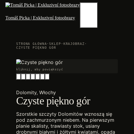
Przejdź
do
treści
Menu
Tomáš Picka | Exkluzivní fotoobrazy
STRONA GŁÓWNA
·
SKLEP
·
KRAJOBRAZ
·
CZYSTE PIĘKNO GÓR
kliknij, aby powiększyć
Dolomity, Włochy
Czyste piękno gór
Szorstkie szczyty Dolomitów wznoszą się
pod zachmurzonym niebem. Na pierwszym
planie skalisty, trawiasty stok, usiany
drobnymi białymi i żółtymi kwiatami, opada