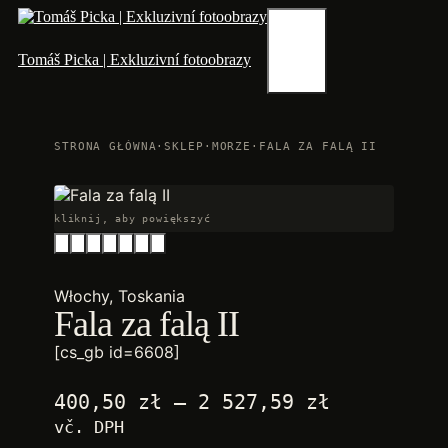
Przejdź
do
treści
Menu
Tomáš Picka | Exkluzivní fotoobrazy
STRONA GŁÓWNA
·
SKLEP
·
MORZE
·
FALA ZA FALĄ II
kliknij, aby powiększyć
Włochy, Toskania
Fala za falą II
[cs_gb id=6608]
Zakres
400,50
zł
–
2 527,59
zł
cen:
vč. DPH