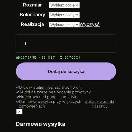
od
Rozmiar
2.250,00 
do
Kolor ramy
14.200,00
Realizacja
Wyczyść
DOSTĘPNE (30 SZT. Z EDYCJI)
Dodaj do koszyka
✓
Druk w atelier, realizacja do 10 dni
✓
14 dni na zwrot bez podania przyczyny
✓
Numerowane i podpisane z tyłu
✓
Darmowa wysyłka przy większych
Zobacz warunki
zamówieniach
dostawy
×
Darmowa wysyłka