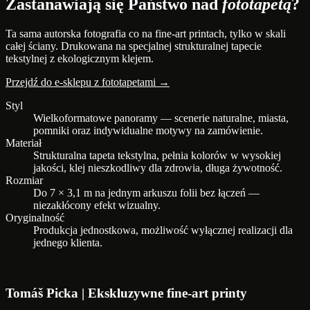
Zastanawiają się Państwo nad
fototapetą
?
Ta sama autorska fotografia co na fine-art printach, tylko w skali
całej ściany. Drukowana na specjalnej strukturalnej tapecie
tekstylnej z ekologicznym klejem.
Przejdź do e-sklepu z fototapetami →
Styl
Wielkoformatowe panoramy — scenerie naturalne, miasta,
pomniki oraz indywidualne motywy na zamówienie.
Materiał
Strukturalna tapeta tekstylna, pełnia kolorów w wysokiej
jakości, klej nieszkodliwy dla zdrowia, długa żywotność.
Rozmiar
Do 7 × 3,1 m na jednym arkuszu folii bez łączeń —
niezakłócony efekt wizualny.
Oryginalność
Produkcja jednostkowa, możliwość wyłącznej realizacji dla
jednego klienta.
Tomáš Picka | Ekskluzywne fine-art printy