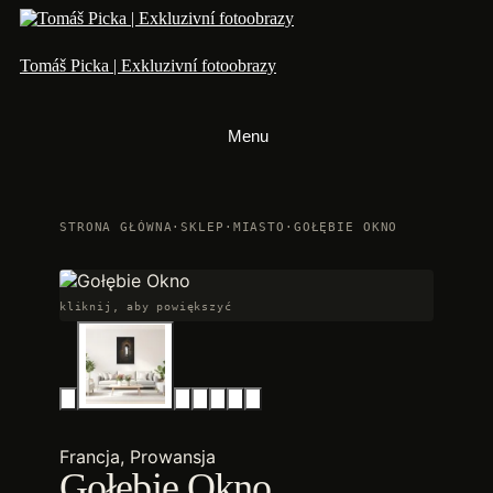
Przejdź
do
treści
Tomáš Picka | Exkluzivní fotoobrazy
Menu
STRONA GŁÓWNA
·
SKLEP
·
MIASTO
·
GOŁĘBIE OKNO
kliknij, aby powiększyć
Francja, Prowansja
Gołębie Okno