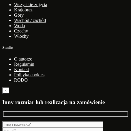
Wszystkie zdjęcia
Krajobraz
Góry
Wschód / zachód
Woda
Czechy
Włochy
Studio
O autorze
Regulamin
Kontakt
Polityka cookies
RODO
×
Inny rozmiar lub realizacja na zamówienie