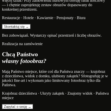
więcej sztuk? Przy zamówieniu hurtowym oferuję rabat ilościowy
— i chętnie zaprojektuję zestaw obrazów dopasowany do
konkretnej przestrzeni.
Restauracje · Hotele · Kawiarnie · Pensjonaty · Biura
Skontaktuj się →
Bez zobowiązań. Wystarczy opisać przestrzeń i liczbę obrazów.
Realizacja na zamówienie
Chcą Państwo
własny fotoobraz?
Mają Państwo miejsce, które coś dla Państwa znaczy — krajobraz
z dzieciństwa, widok z domku, ulubiony zakątek? Sfotografuję je w
jakości fine-art i wykonam jako limitowany fotoobraz tylko dla
Państwa.
Krajobraz dzieciństwa · Ukryty zakątek · Znajomy widok · Państwa
miejsce
Zapytać o sesję →