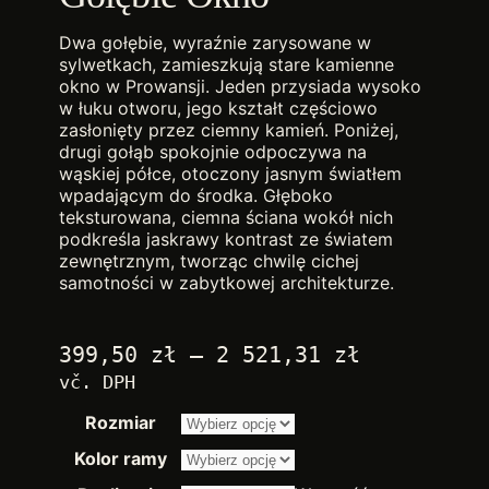
Dwa gołębie, wyraźnie zarysowane w
sylwetkach, zamieszkują stare kamienne
okno w Prowansji. Jeden przysiada wysoko
w łuku otworu, jego kształt częściowo
zasłonięty przez ciemny kamień. Poniżej,
drugi gołąb spokojnie odpoczywa na
wąskiej półce, otoczony jasnym światłem
wpadającym do środka. Głęboko
teksturowana, ciemna ściana wokół nich
podkreśla jaskrawy kontrast ze światem
zewnętrznym, tworząc chwilę cichej
samotności w zabytkowej architekturze.
Zakres
399,50
zł
–
2 521,31
zł
cen:
vč. DPH
od
Rozmiar
2.250,00 
do
Kolor ramy
14.200,00