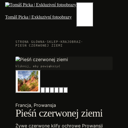
Przejdź
do
treści
Menu
Tomáš Picka | Exkluzivní fotoobrazy
STRONA GŁÓWNA
·
SKLEP
·
KRAJOBRAZ
·
PIEŚŃ CZERWONEJ ZIEMI
kliknij, aby powiększyć
Francja, Prowansja
Pieśń czerwonej ziemi
Żywe czerwone klify ochrowe Prowansji