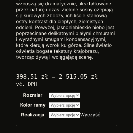
wznoszą się dramatycznie, ukształtowane
przez naturę i czas. Zielone sosny czepiają
się surowych zboczy, ich liście stanowią
ostry kontrast dla ciepłych, ziemistych
odcieni. Powyżej, jasnoniebieskie niebo jest
poprzecinane delikatnymi białymi chmurami
i wyraźnymi smugami kondensacyjnymi,
które kierują wzrok ku górze. Silne światło
oświetla bogate tekstury krajobrazu,
tworząc żywą i wciągającą scenę.
Zakres
398,51
zł
–
2 515,05
zł
cen:
vč. DPH
od
Rozmiar
2.250,00 
do
Kolor ramy
14.200,00
Realizacja
Wyczyść