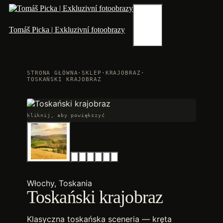
Przejdź
do
treści
Menu
Tomáš Picka | Exkluzivní fotoobrazy
STRONA GŁÓWNA
·
SKLEP
·
KRAJOBRAZ
·
TOSKAŃSKI KRAJOBRAZ
kliknij, aby powiększyć
Włochy, Toskania
Toskański krajobraz
Klasyczna toskańska sceneria — kręta