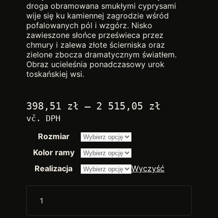
droga obramowana smukłymi cyprysami
wije się ku kamiennej zagrodzie wśród
pofalowanych pól i wzgórz. Nisko
zawieszone słońce prześwieca przez
chmury i zalewa złote ścierniska oraz
zielone zbocza dramatycznym światłem.
Obraz ucieleśnia ponadczasowy urok
toskańskiej wsi.
Zakres
398,51
zł
–
2 515,05
zł
cen:
vč. DPH
od
Rozmiar
2.250,00 
do
Kolor ramy
14.200,00
Realizacja
Wyczyść