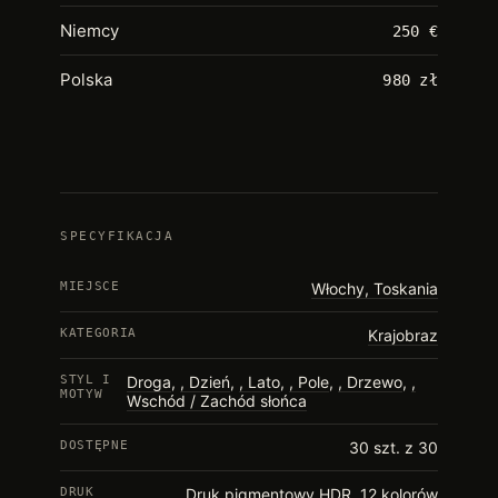
Niemcy
250 €
Polska
980 zł
SPECYFIKACJA
MIEJSCE
Włochy, Toskania
KATEGORIA
Krajobraz
STYL I
Droga
,
Dzień
,
Lato
,
Pole
,
Drzewo
,
MOTYW
Wschód / Zachód słońca
DOSTĘPNE
30 szt. z 30
DRUK
Druk pigmentowy HDR, 12 kolorów