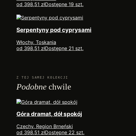
od 398,51 zł
Dostępne 19 szt.
Serpentyny pod cyprysami
Włochy, Toskania
od 398,51 zł
Dostępne 21 szt.
Z TEJ SAMEJ KOLEKCJI
Podobne
chwile
Góra dramat, dół spokój
Czechy, Region Brneński
od 398,51 zł
Dostępne 22 szt.