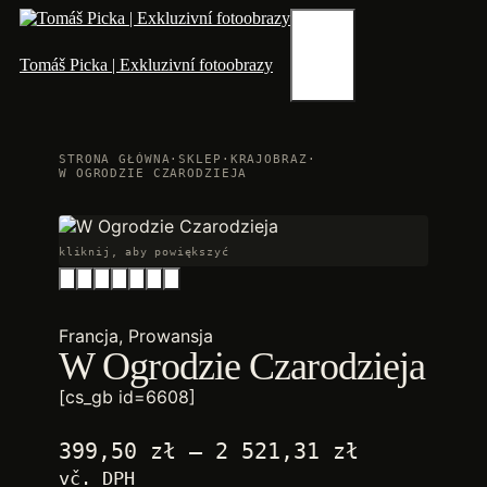
Przejdź
do
treści
Menu
Tomáš Picka | Exkluzivní fotoobrazy
STRONA GŁÓWNA
·
SKLEP
·
KRAJOBRAZ
·
W OGRODZIE CZARODZIEJA
kliknij, aby powiększyć
Francja, Prowansja
W Ogrodzie Czarodzieja
[cs_gb id=6608]
Zakres
399,50
zł
–
2 521,31
zł
cen:
vč. DPH