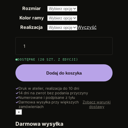
od
Rozmiar
2.250,00 
do
Kolor ramy
14.200,00
Realizacja
Wyczyść
DOSTĘPNE (20 SZT. Z EDYCJI)
Dodaj do koszyka
✓
Druk w atelier, realizacja do 10 dni
✓
14 dni na zwrot bez podania przyczyny
✓
Numerowane i podpisane z tyłu
✓
Darmowa wysyłka przy większych
Zobacz warunki
zamówieniach
dostawy
×
Darmowa wysyłka