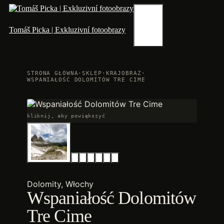
Przejdź
do
treści
Menu
Tomáš Picka | Exkluzivní fotoobrazy
STRONA GŁÓWNA
·
SKLEP
·
KRAJOBRAZ
·
WSPANIAŁOŚĆ DOLOMITÓW TRE CIME
kliknij, aby powiększyć
Dolomity, Włochy
Wspaniałość Dolomitów
Tre Cime