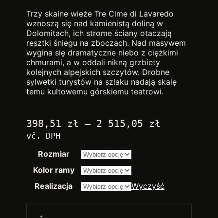
Trzy skalne wieże Tre Cime di Lavaredo
wznoszą się nad kamienistą doliną w
Dolomitach, ich strome ściany otaczają
resztki śniegu na zboczach. Nad masywem
wygina się dramatyczne niebo z ciężkimi
chmurami, a w oddali nikną grzbiety
kolejnych alpejskich szczytów. Drobne
sylwetki turystów na szlaku nadają skalę
temu kultowemu górskiemu teatrowi.
Zakres
398,51
zł
–
2 515,05
zł
cen:
vč. DPH
od
Rozmiar
2.250,00 
do
Kolor ramy
14.200,00
Realizacja
Wyczyść