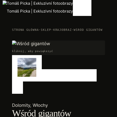
Przejdź
Menu
do
Tomáš Picka | Exkluzivní fotoobrazy
treści
STRONA GŁÓWNA
·
SKLEP
·
KRAJOBRAZ
·
WŚRÓD GIGANTÓW
kliknij, aby powiększyć
Dolomity, Włochy
Wśród gigantów