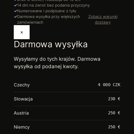
✓
14 dni na zwrot bez podania przyczyny
✓
Numerowane i podpisane z tyłu
✓
Darmowa wysyłka przy większych
Zobacz warunki
zamówieniach
dostawy
×
Darmowa wysyłka
Wysyłamy do tych krajów. Darmowa
wysyłka od podanej kwoty.
Czechy
4 000 CZK
Słowacja
230 €
Austria
250 €
Niemcy
250 €