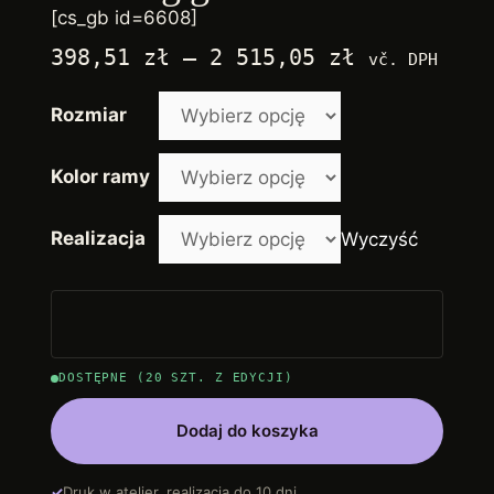
[cs_gb id=6608]
Zakres
398,51
zł
–
2 515,05
zł
vč. DPH
cen:
Rozmiar
od
2.250,00 z
Kolor ramy
do
14.200,00 
Realizacja
Wyczyść
DOSTĘPNE (20 SZT. Z EDYCJI)
Dodaj do koszyka
✓
Druk w atelier, realizacja do 10 dni