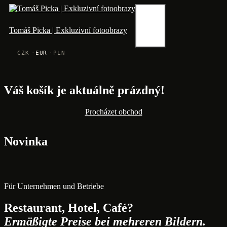
Zum
Inhalt
springen
Menü
Tomáš Picka | Exkluzivní fotoobrazy
CZK
EUR
PLN
Váš košík je aktuálně prázdný!
Procházet obchod
Novinka
Für Unternehmen und Betriebe
Restaurant, Hotel, Café?
Ermäßigte Preise bei mehreren Bildern.