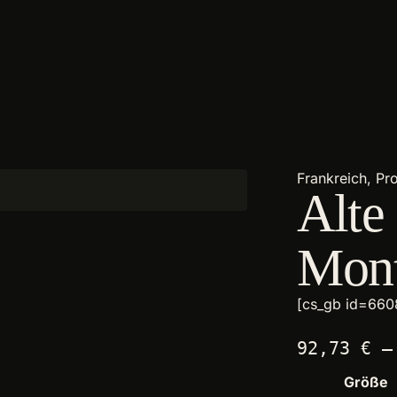
I
Frankreich, Pr
Alte
Mont
[cs_gb id=660
92,73
€
Größe