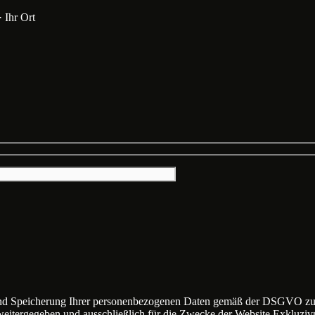
· Ihr Ort
nd Speicherung Ihrer personenbezogenen Daten gemäß der DSGVO zu, i
weitergegeben und ausschließlich für die Zwecke der Website Exkluzi