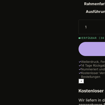
Rahmenfar
Ausführu
VERFÜGBAR (30
✓
Atelierdruck, Fe
✓
14 Tage Rückga
✓
Nummeriert und 
✓
Kostenloser Ver
Bestellungen
×
Kostenloser
Wir liefern in
angegebenen B