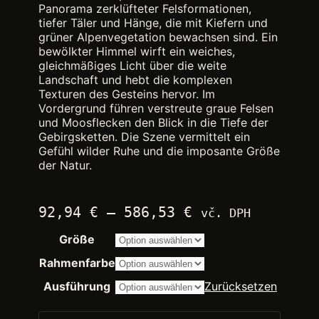
Panorama zerklüfteter Felsformationen,
tiefer Täler und Hänge, die mit Kiefern und
grüner Alpenvegetation bewachsen sind. Ein
bewölkter Himmel wirft ein weiches,
gleichmäßiges Licht über die weite
Landschaft und hebt die komplexen
Texturen des Gesteins hervor. Im
Vordergrund führen verstreute graue Felsen
und Moosflecken den Blick in die Tiefe der
Gebirgsketten. Die Szene vermittelt ein
Gefühl wilder Ruhe und die imposante Größe
der Natur.
Preisspanne:
92,94
€
–
586,53
€
vč. DPH
2.250,00 €
Größe
bis
14.200,00 €
Rahmenfarbe
Ausführung
Zurücksetzen