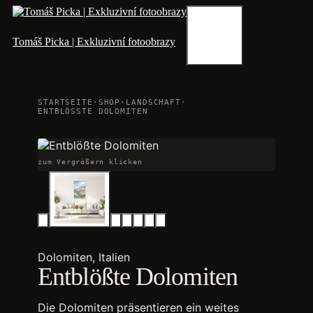
Zum
Inhalt
springen
Menü
Tomáš Picka | Exkluzivní fotoobrazy
STARTSEITE
·
SHOP
·
LANDSCHAFT
·
ENTBLÖSSTE DOLOMITEN
zum Vergrößern klicken
Dolomiten, Italien
Entblößte Dolomiten
Die Dolomiten präsentieren ein weites