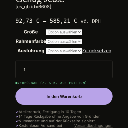
[cs_gb id=6608]
Preisspanne:
92,73
€
–
585,21
€
vč. DPH
2.250,00 €
Größe
bis
14.200,00 €
Rahmenfarbe
Ausführung
Zurücksetzen
VERFÜGBAR (22 STK. AUS EDITION)
In den Warenkorb
✓
Atelierdruck, Fertigung in 10 Tagen
✓
14 Tage Rückgabe ohne Angabe von Gründen
✓
Nummeriert und auf der Rückseite signiert
✓
Kostenloser Versand bei
Versandbedingungen