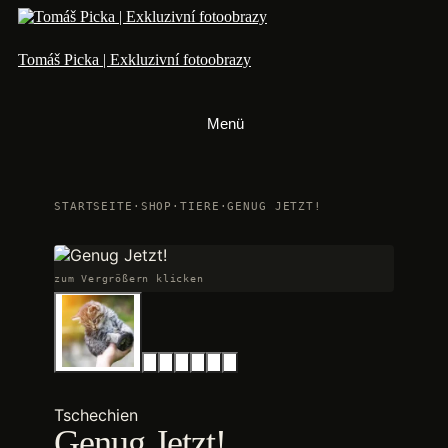
Zum
Inhalt
springen
Tomáš Picka | Exkluzivní fotoobrazy
Menü
STARTSEITE
·
SHOP
·
TIERE
·
GENUG JETZT!
zum Vergrößern klicken
Tschechien
Genug Jetzt!