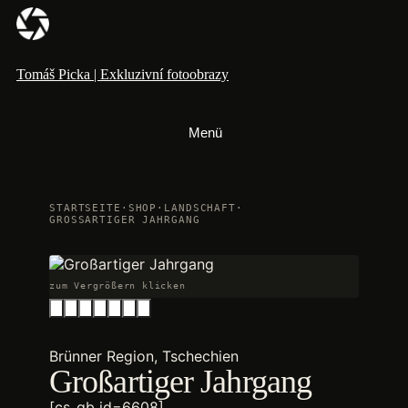
Zum
Inhalt
springen
Tomáš Picka | Exkluzivní fotoobrazy
Menü
STARTSEITE
·
SHOP
·
LANDSCHAFT
·
GROSSARTIGER JAHRGANG
zum Vergrößern klicken
Brünner Region, Tschechien
Großartiger Jahrgang
[cs_gb id=6608]