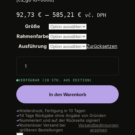
Preisspanne:
92,73
€
–
585,21
€
vč. DPH
2.250,00 €
Größe
bis
14.200,00 €
Rahmenfarbe
Ausführung
Zurücksetzen
VERFÜGBAR (20 STK. AUS EDITION)
In den Warenkorb
✓
Atelierdruck, Fertigung in 10 Tagen
✓
14 Tage Rückgabe ohne Angabe von Gründen
✓
Nummeriert und auf der Rückseite signiert
✓
Kostenloser Versand bei
Versandbedingungen
größeren Bestellungen
anzeigen