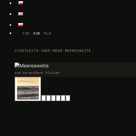
CZK
EUR
PLN
STARTSEITE
·
SHOP
·
MEER
·
MEERESWEITE
zum Vergrößern klicken