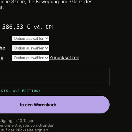
liche Szene, die Bewegung und Glanz des
t.
Preisspanne:
–
586,53
€
vč. DPH
2.250,00 €
bis
14.200,00 €
be
ng
Zurücksetzen
 STK. AUS EDITION)
In den Warenkorb
rtigung in 10 Tagen
be ohne Angabe von Gründen
auf der Rückseite signiert