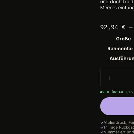
und doch fried
Meeres einfäng
92,94
€
Größe
Rahmenfar
Ausführu
VERFÜGBAR (26
✓
Atelierdruck, Fe
✓
14 Tage Rückga
✓
Nummeriert und 