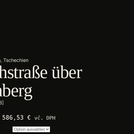
, Tschechien
hstraße über
berg
8]
Preisspanne:
–
586,53
€
vč. DPH
2.250,00 €
bis