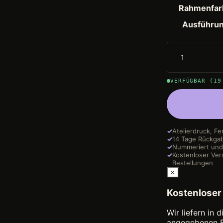
Rahmenfar
Ausführu
VERFÜGBAR (19
✓
Atelierdruck, Fe
✓
14 Tage Rückga
✓
Nummeriert und 
✓
Kostenloser Ver
Bestellungen
×
Kostenloser
Wir liefern in
angegebenen B