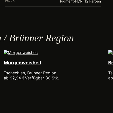
DRUCK
Pigment-HDR, 12 Farben
n / Brünner Region
Morgenweisheit
B
Tschechien, Brünner Region
Ts
ab 92,94 €
Verfügbar 30 Stk.
ab