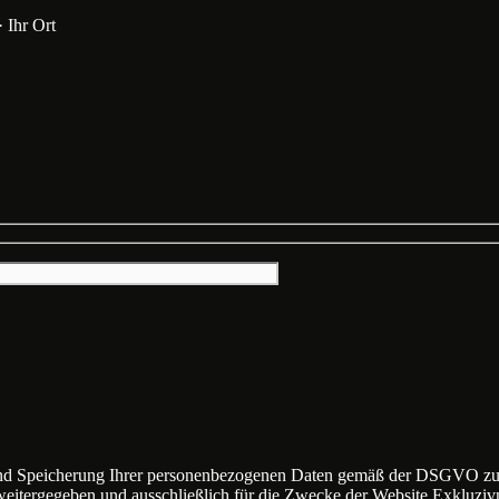
· Ihr Ort
nd Speicherung Ihrer personenbezogenen Daten gemäß der DSGVO zu, i
weitergegeben und ausschließlich für die Zwecke der Website Exkluzi