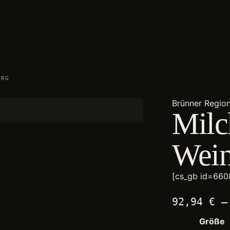
RG
Brünner Region
Milc
Wein
[cs_gb id=660
92,94
€
Größe