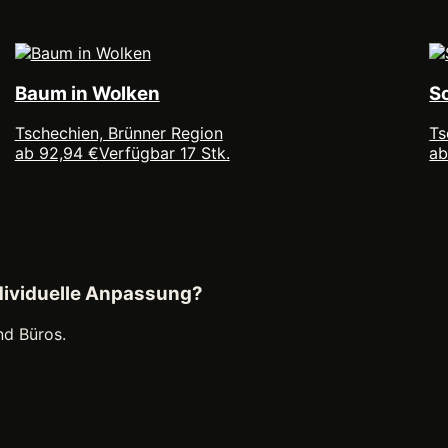
Baum in Wolken
S
Tschechien, Brünner Region
Ts
ab 92,94 €
Verfügbar 17 Stk.
ab
ndividuelle Anpassung?
nd Büros.