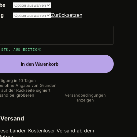
14.200,00 €
be
ng
Zurücksetzen
 STK. AUS EDITION)
In den Warenkorb
rtigung in 10 Tagen
be ohne Angabe von Gründen
auf der Rückseite signiert
sand bei größeren
Versandbedingungen
anzeigen
 Versand
 diese Länder. Kostenloser Versand ab dem
etrag.