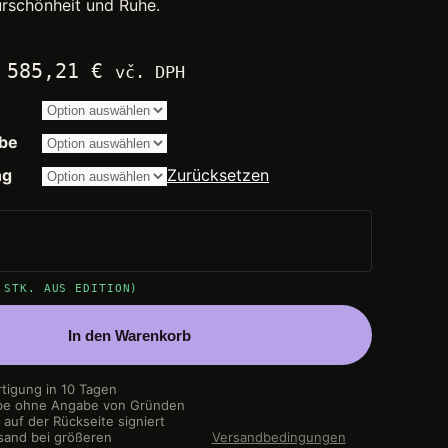
turschönheit und Ruhe.
Preisspanne:
–
585,21
€
vč. DPH
2.250,00 €
bis
14.200,00 €
be
ng
Zurücksetzen
 STK. AUS EDITION)
In den Warenkorb
rtigung in 10 Tagen
be ohne Angabe von Gründen
auf der Rückseite signiert
sand bei größeren
Versandbedingungen