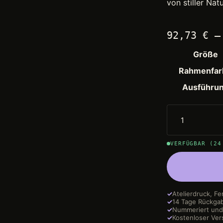
von stiller Na
92,73
€
Größe
Rahmenfar
Ausführu
VERFÜGBAR (24
✓
Atelierdruck, Fe
✓
14 Tage Rückga
✓
Nummeriert und 
✓
Kostenloser Ver