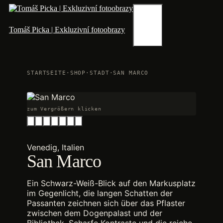
Zum
Inhalt
springen
Menü
Tomáš Picka | Exkluzivní fotoobrazy
STARTSEITE
·
SHOP
·
STADT
·
SAN MARCO
zum Vergrößern klicken
Venedig, Italien
San Marco
Ein Schwarz-Weiß-Blick auf den Markusplatz
im Gegenlicht, die langen Schatten der
Passanten zeichnen sich über das Pflaster
zwischen dem Dogenpalast und der