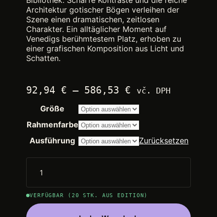
Bibliothek. Scharfe Kontraste und die reiche
Architektur gotischer Bögen verleihen der
Szene einen dramatischen, zeitlosen
Charakter. Ein alltäglicher Moment auf
Venedigs berühmtestem Platz, erhoben zu
einer grafischen Komposition aus Licht und
Schatten.
Preisspanne:
92,94
€
–
586,53
€
vč. DPH
2.250,00 €
Größe
bis
14.200,00 €
Rahmenfarbe
Ausführung
Zurücksetzen
VERFÜGBAR (20 STK. AUS EDITION)