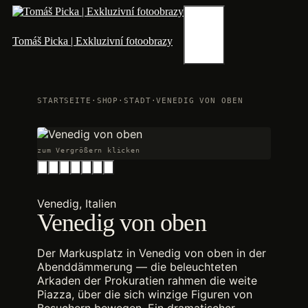
Zum
Inhalt
springen
Menü
Tomáš Picka | Exkluzivní fotoobrazy
STARTSEITE
·
SHOP
·
STADT
·
VENEDIG VON OBEN
zum Vergrößern klicken
Venedig, Italien
Venedig von oben
Der Markusplatz in Venedig von oben in der
Abenddämmerung — die beleuchteten
Arkaden der Prokuratien rahmen die weite
Piazza, über die sich winzige Figuren von