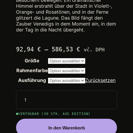
Besuchern bewegen. Ein dramatischer
Himmel erstrahlt über der Stadt in Violett-,
Orange- und Rosatönen, und in der Ferne
glitzert die Lagune. Das Bild fängt den
Zauber Venedigs in dem Moment ein, in dem
der Tag in die Nacht übergeht.
Preisspanne:
92,94
€
–
586,53
€
vč. DPH
2.250,00 €
Größe
bis
14.200,00 €
Rahmenfarbe
Ausführung
Zurücksetzen
VERFÜGBAR (30 STK. AUS EDITION)
In den Warenkorb