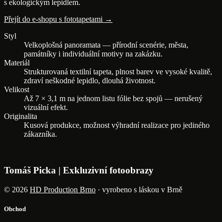
s ekologickým lepidlem.
Přejít do e-shopu s fototapetami →
Styl
Velkoplošná panoramata — přírodní scenérie, města,
památníky i individuální motivy na zakázku.
Materiál
Strukturovaná textilní tapeta, plnost barev ve vysoké kvalitě,
zdraví neškodné lepidlo, dlouhá životnost.
Velikost
Až 7 × 3,1 m na jednom listu fólie bez spojů — nerušený
vizuální efekt.
Originalita
Kusová produkce, možnost výhradní realizace pro jediného
zákazníka.
Tomáš Picka | Exkluzivní fotoobrazy
© 2026
HD Production Brno
· vyrobeno s láskou v Brně
Obchod