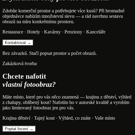
Zdobíte komerční prostor a potřebujete více kusů? Při hromadné
objednávce nabízím množstevní slevu — a rád navrhnu sestavu
obrazů na míru konkrétnímu prostoru.
Restaurace · Hotely · Kavárny · Penziony · Kanceláře
Kontaktovat →
Bez závazků. Stačí popsat prostor a počet obrazů.
Zakázková tvorba
Chcete nafotit
vlastní fotoobraz?
Máte místo, které pro vás něco znamená — krajinu z dětství, výhled
z chalupy, oblíbený kout? Nafotím ho v autorské kvalitě a vyrobím
jako limitovaný fotoobraz jen pro vás.
Krajina dětství · Tajný kout · Výhled, co znáte · Vaše místo
Poptat focení →