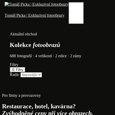
Přeskočit
na
obsah
Menu
Tomáš Picka | Exkluzivní fotoobrazy
Aktuální obchod
Kolekce
fotoobrazů
688 fotografií · 4 velikosti · 2 edice · 2 rámy
Filtry
☰
Filtry
Řadit:
Pro firmy a provozovny
Restaurace, hotel, kavárna?
Zvýhodněné ceny při více obrazech.