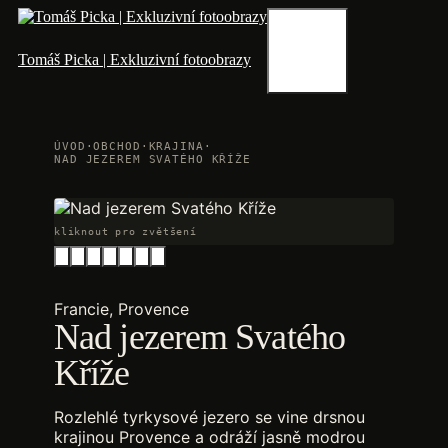
Přeskočit
na
obsah
Menu
Tomáš Picka | Exkluzivní fotoobrazy
ÚVOD
·
OBCHOD
·
KRAJINA
·
NAD JEZEREM SVATÉHO KŘÍŽE
kliknout pro zvětšení
Francie, Provence
Nad jezerem Svatého
Kříže
Rozlehlé tyrkysové jezero se vine drsnou
krajinou Provence a odráží jasně modrou