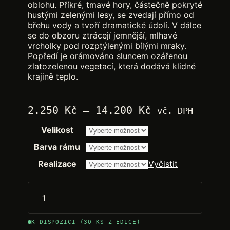
oblohu. Příkré, tmavé hory, částečně pokryté
hustými zelenými lesy, se zvedají přímo od
břehu vody a tvoří dramatické údolí. V dálce
se do obzoru ztrácejí jemnější, mlhavé
vrcholky pod rozptýlenými bílými mraky.
Popředí je orámováno sluncem ozářenou
zlatozelenou vegetací, která dodává klidné
krajině teplo.
Rozpětí
2.250
Kč
–
14.200
Kč
vč. DPH
cen:
Velikost
2.250 Kč
až
Barva rámu
14.200 Kč
Realizace
Vyčistit
K DISPOZICI (30 KS Z EDICE)