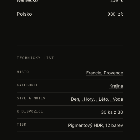
Německo
250 €
Polsko
980 zł
TECHNICKÝ LIST
MÍSTO
Francie, Provence
KATEGORIE
Krajina
STYL A MOTIV
Den
,
Hory
,
Léto
,
Voda
K DISPOZICI
30 ks z 30
TISK
Pigmentový HDR, 12 barev