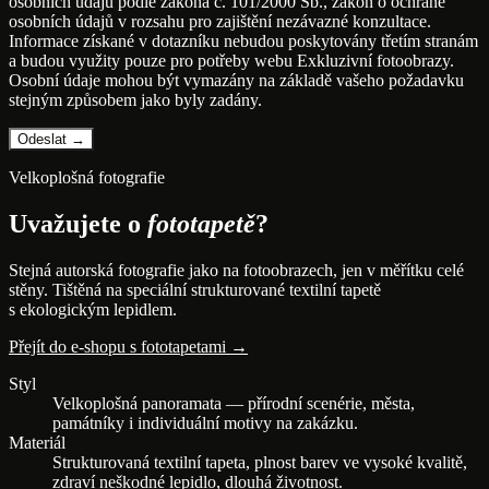
osobních údajů podle zákona č. 101/2000 Sb., zákon o ochraně
osobních údajů v rozsahu pro zajištění nezávazné konzultace.
Informace získané v dotazníku nebudou poskytovány třetím stranám
a budou využity pouze pro potřeby webu Exkluzivní fotoobrazy.
Osobní údaje mohou být vymazány na základě vašeho požadavku
stejným způsobem jako byly zadány.
Velkoplošná fotografie
Uvažujete o
fototapetě
?
Stejná autorská fotografie jako na fotoobrazech, jen v měřítku celé
stěny. Tištěná na speciální strukturované textilní tapetě
s ekologickým lepidlem.
Přejít do e-shopu s fototapetami →
Styl
Velkoplošná panoramata — přírodní scenérie, města,
památníky i individuální motivy na zakázku.
Materiál
Strukturovaná textilní tapeta, plnost barev ve vysoké kvalitě,
zdraví neškodné lepidlo, dlouhá životnost.