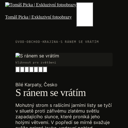
Přeskočit
na
obsah
Menu
Tomáš Picka | Exkluzivní fotoobrazy
ÚVOD
·
OBCHOD
·
KRAJINA
·
S RÁNEM SE VRÁTÍM
kliknout pro zvětšení
Bílé Karpaty, Česko
S ránem se vrátím
Mohutný strom s rašícími jarními listy se tyčí
v siluetě proti zářivému zlatému světlu
zapadajícího slunce, které proniká jeho
holými větvemi. V popředí se mírně svažuje