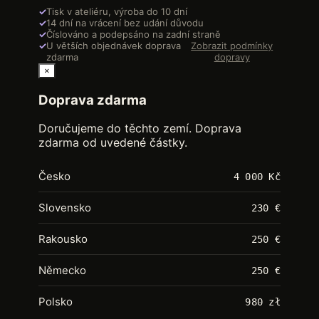
✓
Tisk v ateliéru, výroba do 10 dní
✓
14 dní na vrácení bez udání důvodu
✓
Číslováno a podepsáno na zadní straně
✓
U větších objednávek doprava
Zobrazit podmínky
zdarma
dopravy
×
Doprava zdarma
Doručujeme do těchto zemí. Doprava
zdarma od uvedené částky.
Česko
4 000 Kč
Slovensko
230 €
Rakousko
250 €
Německo
250 €
Polsko
980 zł