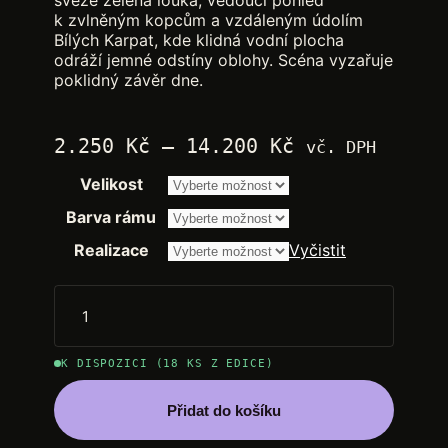
svěže zelená louka, vedoucí pohled
k zvlněným kopcům a vzdáleným údolím
Bílých Karpat, kde klidná vodní plocha
odráží jemné odstíny oblohy. Scéna vyzařuje
poklidný závěr dne.
Rozpětí
2.250
Kč
–
14.200
Kč
vč. DPH
cen:
Velikost
2.250 Kč
až
Barva rámu
14.200 Kč
Realizace
Vyčistit
K DISPOZICI (18 KS Z EDICE)
Přidat do košíku