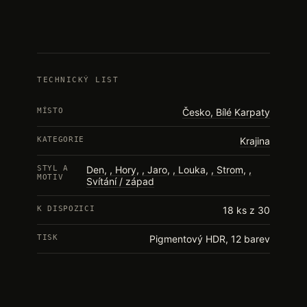
TECHNICKÝ LIST
MÍSTO
Česko, Bílé Karpaty
KATEGORIE
Krajina
STYL A
Den
,
Hory
,
Jaro
,
Louka
,
Strom
,
MOTIV
Svítání / západ
K DISPOZICI
18 ks z 30
TISK
Pigmentový HDR, 12 barev