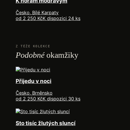
K horám modravým
Česko, Bílé Karpaty
od 2 250 Kč
K dispozici 24 ks
Z TÉŽE KOLEKCE
Podobné
okamžiky
Přijedu v noci
Česko, Brněnsko
od 2 250 Kč
K dispozici 30 ks
Sto tisíc žlutých sluncí