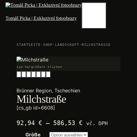
Zum
Inhalt
springen
Menü
Tomáš Picka | Exkluzivní fotoobrazy
STARTSEITE
·
SHOP
·
LANDSCHAFT
·
MILCHSTRASSE
zum Vergrößern klicken
Brünner Region, Tschechien
Milchstraße
[cs_gb id=6608]
Preisspanne:
92,94
€
–
586,53
€
vč. DPH
2.250,00 €
Größe